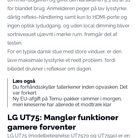
for blandet brug. Anmelderen peger på lav lysstyrke,
dårlig refleks-håndtering samt kun to HDMI-porte og
ingen optisk lydudgang, og uden local dimming bliver
sortniveauet ujævnt i mørke rum,
fremgår det af
testen
.
For en typisk dansk stue med store vinduer, er den
lave maksimale lysstyrke et reelt problem, fordi
billedet drukner i reflekser om dagen.
Læs også
Du forhåndsskyller tallerkener inden opvasken: Det
var forkert
Ny EU-afgift på Temu-pakker rammer i morgen,
men kineserne har allerede et modtræk klar
LG UT75: Mangler funktioner
gamere forventer
LG UT75 (modelbetegnelse UT7570 og UT7590) er en