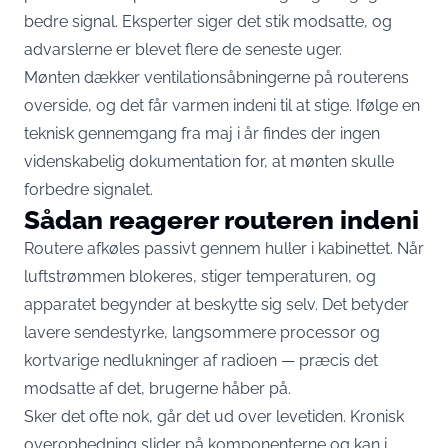
bedre signal. Eksperter siger det stik modsatte, og
advarslerne er blevet flere de seneste uger.
Mønten dækker ventilationsåbningerne på routerens
overside, og det får varmen indeni til at stige.
Ifølge en
teknisk gennemgang fra maj i år
findes der ingen
videnskabelig dokumentation for, at mønten skulle
forbedre signalet.
Sådan reagerer routeren indeni
Routere afkøles passivt gennem huller i kabinettet. Når
luftstrømmen blokeres, stiger temperaturen, og
apparatet begynder at beskytte sig selv. Det
betyder
lavere sendestyrke, langsommere processor og
kortvarige nedlukninger af radioen
— præcis det
modsatte af det, brugerne håber på.
Sker det ofte nok, går det ud over levetiden. Kronisk
overophedning slider på komponenterne og kan i