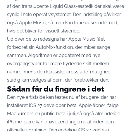
af den translucente Liquid Glass-æstetik der skal være
synlig i hele operativsystemet. Den indstilling påvirker
også Apple Music, så man kan tone udseendet ned,
hvis det bliver for visuelt støjende.
Ud over de to redesigns har Apple Music fået
forbedret sin AutoMix-funktion, der mixer sange
sammen.
Algoritmen er opdateret
med nye
overgangstyper for mere flydende skift mellem
numre, mens den klassiske crossfade-mulighed
stadig kan vælges af dem, der foretrækker den.
Sådan får du fingrene i det
Den nye artistside kan testes nu af brugere, der har
installeret iOS 27 developer beta. Apple åbner ifølge
MacRumors
en public beta i juli
, så også almindelige
iPhone-ejere kan prøve ændringerne af inden den
officielle udrulning. Den endelige iOS 27 ventes i