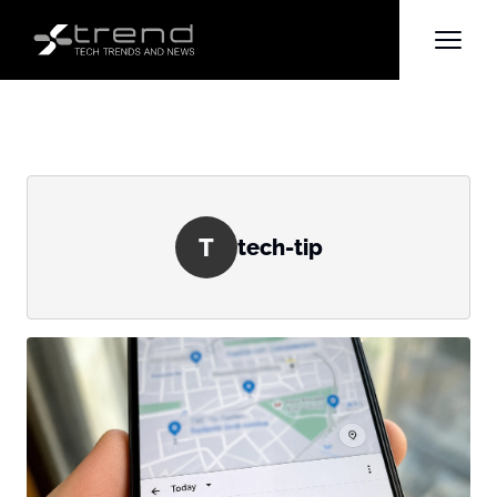
T
tech-tip