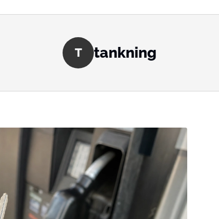
tankning
T