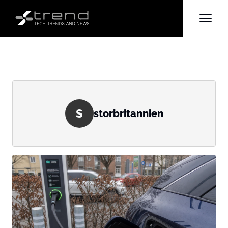
S
storbritannien