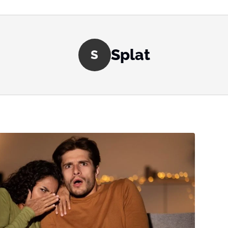
Splat
S