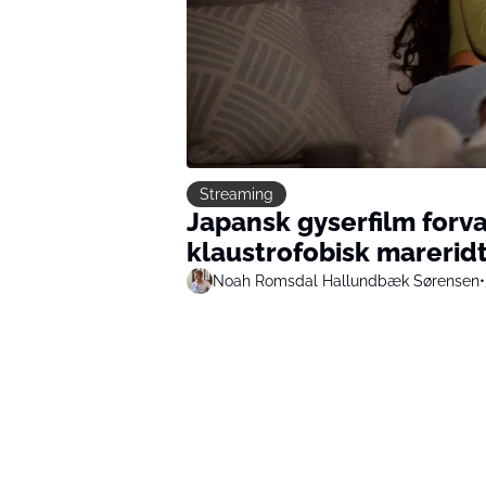
Streaming
Japansk gyserfilm forvan
klaustrofobisk marerid
Noah Romsdal Hallundbæk Sørensen
•