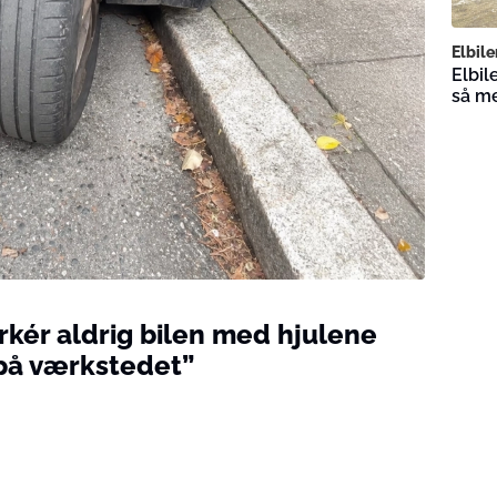
Elbile
Elbil
så me
rkér aldrig bilen med hjulene
på værkstedet”