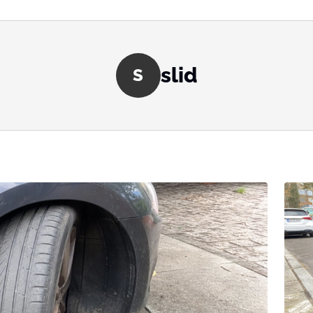
slid
S