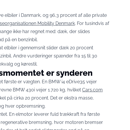
nye elbiler i Danmark, og 96,3 procent af alle private
sseorganisationen Mobility Denmark
. For tusindvis af
mange ikke har regnet med: dæk, der slides
d på en benzinbil.
 at elbiler i gennemsnit slider dæk 20 procent
inbil. Andre vurderinger spænder fra 15 til 30
kvalg og kørestil.
gsmomentet er synderen
 Det første er vægten. En BMW i4 eDrive35 vejer
evne BMW 430i vejer 1.720 kg, hvilket
Cars.com
el på cirka 20 procent. Det er ekstra masse,
 og hver opbremsning.
t. En elmotor leverer fuld trækkraft fra første
 regenerative bremsning, hvor motoren bremser