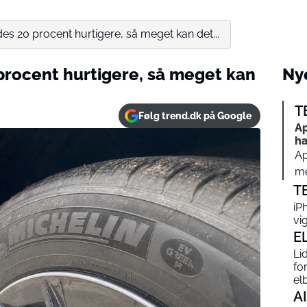
des 20 procent hurtigere, så meget kan det...
 procent hurtigere, så meget kan
Nye
T
Følg trend.dk på Google
Ap
ha
Ap
me
T
iP
vi
E
Li
fo
elb
AI