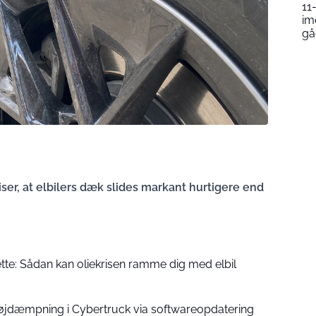
11
im
gåe
er, at elbilers dæk slides markant hurtigere end
te: Sådan kan oliekrisen ramme dig med elbil
støjdæmpning i Cybertruck via softwareopdatering