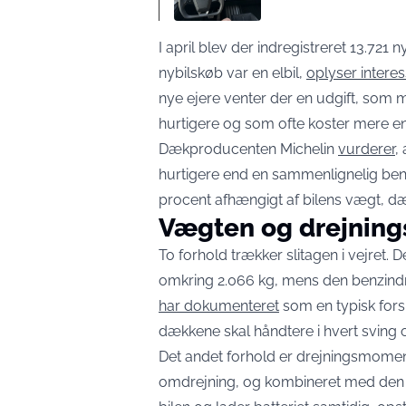
I april blev der indregistreret 13.721 
nybilskøb var en elbil,
oplyser intere
nye ejere venter der en udgift, som 
hurtigere og som ofte koster mere en
Dækproducenten Michelin
vurderer
,
hurtigere end en sammenlignelig benz
procent afhængigt af bilens vægt, dæ
Vægten og drejnin
To forhold trækker slitagen i vejret.
omkring 2.066 kg, mens den benzindr
har dokumenteret
som en typisk forsk
dækkene skal håndtere i hvert sving
Det andet forhold er drejningsmomente
omdrejning, og kombineret med den