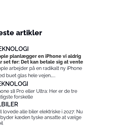
ste artikler
EKNOLOGI
ple planlægger en iPhone vi aldrig
r set før: Det kan betale sig at vente
ple arbejder på en radikalt ny iPhone
d buet glas hele vejen…...
EKNOLOGI
hone 18 Pro eller Ultra: Her er de tre
gtigste forskelle
LBILER
dl lovede alle biler elektriske i 2027: Nu
rbyder kæden tyske ansatte at vælge
il