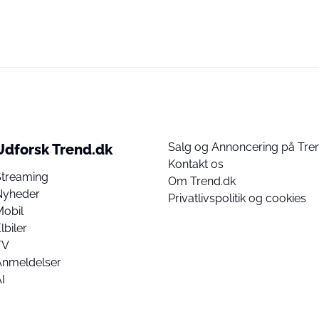
Salg og Annoncering på Tre
Udforsk Trend.dk
Kontakt os
Streaming
Om Trend.dk
Nyheder
Privatlivspolitik og cookies
Mobil
lbiler
TV
Anmeldelser
I