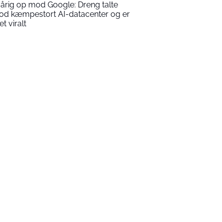
-årig op mod Google: Dreng talte
od kæmpestort AI-datacenter og er
t viralt