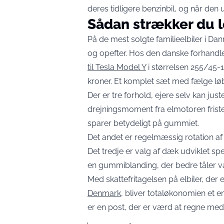
deres tidligere benzinbil, og når den 
Sådan strækker du 
På de mest solgte familieelbiler i Da
og opefter. Hos den danske forhandl
til Tesla Model Y
i størrelsen 255/45-19
kroner. Et komplet sæt med fælge løb
Der er tre forhold, ejere selv kan juste
drejningsmoment fra elmotoren friste
sparer betydeligt på gummiet.
Det andet er regelmæssig rotation af
Det tredje er valg af dæk udviklet spe
en gummiblanding, der bedre tåler
Med skattefritagelsen på elbiler, der 
Denmark
, bliver totaløkonomien et
er en post, der er værd at regne med,