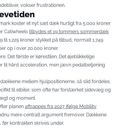
udebliver, vokser frustrationen.
levetiden
nmark koster et nyt sæt dæk hurtigt fra 5.000 kroner
er Catiwheels
tilbydes et 19 tommers sommerdæk
 til 1.225 kroner stykket på tilbud, normalt 1.749
er op i over 20.000 kroner.
re. Det første er kørestilen. Det øjeblikkelige
r til hård acceleration, men jævn pedalbetjening
 dækkene mellem hjulpositionerne, så slid fordeles.
cifikt til elbiler, som ofte har forstærket sidevæg og
 vægt og moment.
efter planen
aftrappes fra 2027 ifølge Mobility
 endnu mere centralt argument fremover. Dækkene
 før kontrakten skrives under.