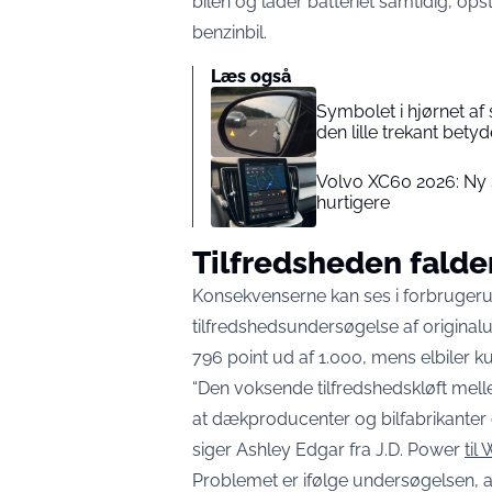
bilen og lader batteriet samtidig, ops
benzinbil.
Læs også
Symbolet i hjørnet af 
den lille trekant betyd
Volvo XC60 2026: Ny
hurtigere
Tilfredsheden falder
Konsekvenserne kan ses i forbrugeru
tilfredshedsundersøgelse af original
796 point ud af 1.000, mens elbiler k
“Den voksende tilfredshedskløft mell
at dækproducenter og bilfabrikanter o
siger Ashley Edgar fra J.D. Power
til
Problemet er ifølge undersøgelsen, 