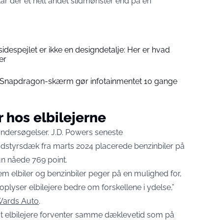
tår der et helt andet slidmønster end på en
sidespejlet er ikke en designdetalje: Her er hvad
er
 Snapdragon-skærm gør infotainmentet 10 gange
 hos elbilejerne
ndersøgelser. J.D. Powers seneste
udstyrsdæk fra marts 2024 placerede benzinbiler på
un nåede 769 point.
em elbiler og benzinbiler peger på en mulighed for,
plyser elbilejere bedre om forskellene i ydelse,”
 Wards Auto
.
at elbilejere forventer samme dæklevetid som på