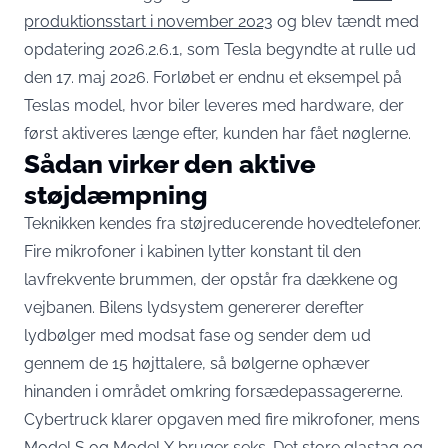
produktionsstart i november 2023
og blev tændt med
opdatering 2026.2.6.1, som Tesla begyndte at rulle ud
den 17. maj 2026. Forløbet er endnu et eksempel på
Teslas model, hvor biler leveres med hardware, der
først aktiveres længe efter, kunden har fået nøglerne.
Sådan virker den aktive
støjdæmpning
Teknikken kendes fra støjreducerende hovedtelefoner.
Fire mikrofoner i kabinen lytter konstant til den
lavfrekvente brummen, der opstår fra dækkene og
vejbanen. Bilens lydsystem genererer derefter
lydbølger med modsat fase og sender dem ud
gennem de 15 højttalere, så bølgerne ophæver
hinanden i området omkring forsædepassagererne.
Cybertruck klarer opgaven med fire mikrofoner, mens
Model S og Model X bruger seks. Det store glastag og