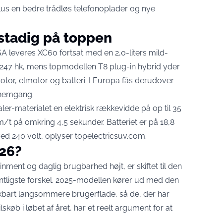
plus en bedre trådløs telefonoplader og nye
 stadig på toppen
SA leveres XC60 fortsat med en 2,0-liters mild-
247 hk, mens topmodellen T8 plug-in hybrid yder
otor, elmotor og batteri. I Europa fås derudover
nnemgang.
ler-materialet en elektrisk rækkevidde på op til 35
m/t på omkring 4,5 sekunder. Batteriet er på 18,8
ed 240 volt,
oplyser topelectricsuv.com
.
026?
nment og daglig brugbarhed højt, er skiftet til den
ligste forskel. 2025-modellen kører ud med den
rt langsommere brugerflade, så de, der har
skøb i løbet af året, har et reelt argument for at