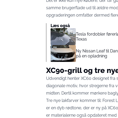
Det er ikke kun nye købere, der får glæ
samme brugerflade ud til ældre model
opgraderingen omfatter dermed flere 
Læs også
Tesla fordobler førerl
Texas
Ny Nissan Leaf til Dan
på en opladning
XC90-grill og tre ny
Udvendigt henter XC60 designet fra s
diagonale motiv, hvor stregerne fra
midten. Dertil kommer mørkere bagl
Tre nye lakfarver kommer til: Forest
er en dyb rødtone, der er ny på XC6
er materialerne også opdateret med b