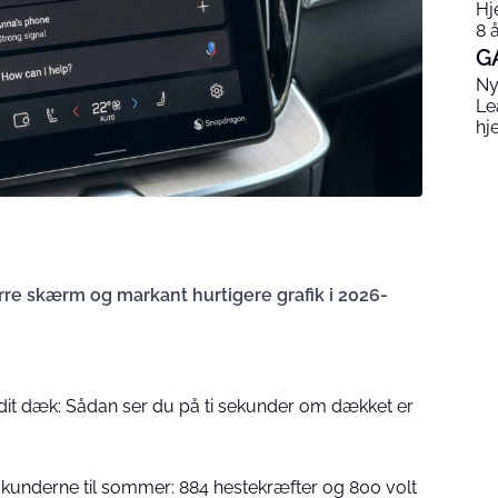
Hj
8 
G
Ny
Le
hj
re skærm og markant hurtigere grafik i 2026-
af dit dæk: Sådan ser du på ti sekunder om dækket er
il kunderne til sommer: 884 hestekræfter og 800 volt