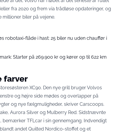
de af det. Volvo har i løbet af det seneste år rullet
ler fra 2020 og frem via trådløse opdateringer, og
millioner biler på vejene.
øs robotaxi-flåde i hast: 25 biler nu uden chauffør i
mark: Starter på 269.900 kr og kører op til 622 km
e farver
toresøsteren XC90. Den nye grill bruger Volvos
 venstre og højre side mødes og overlapper på
ygter og nye fælgmuligheder,
skriver Carscoops
.
 Lake, Aurora Silver og Mulberry Red. Sidstnævnte
0,
bemærker TFLcar i sin gennemgang
. Indvendigt
landt andet Quilted Nordico-stoffet og et