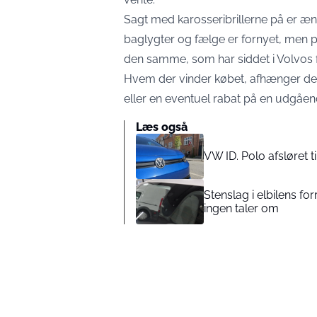
Sagt med karosseribrillerne på er æn
baglygter og fælge er fornyet, men 
den samme, som har siddet i Volvos f
Hvem der vinder købet, afhænger der
eller en eventuel rabat på en udgåen
Læs også
VW ID. Polo afsløret t
Stenslag i elbilens fo
ingen taler om