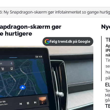
6: Ny Snapdragon-skærm gør infotainmentet 10 gange hurti
napdragon-skærm gør
Nye
e hurtigere
T
Følg trend.dk på Google
Ap
iP
nå
Ti
se
hu
på…
E
Te
Mi
gåe
T