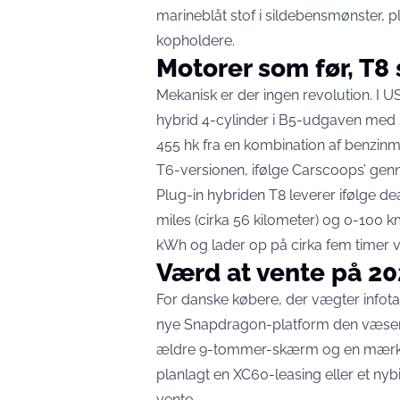
marineblåt stof i sildebensmønster, 
kopholdere.
Motorer som før, T8
Mekanisk er der ingen revolution. I U
hybrid 4-cylinder i B5-udgaven med 
455 hk fra en kombination af benzinm
T6-versionen, ifølge Carscoops’ ge
Plug-in hybriden T8 leverer ifølge dea
miles (cirka 56 kilometer) og 0-100 k
kWh og lader op på cirka fem timer v
Værd at vente på 2
For danske købere, der vægter infotai
nye Snapdragon-platform den væsent
ældre 9-tommer-skærm og en mærkba
planlagt en XC60-leasing eller et nybil
vente.