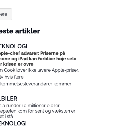
gere
ste artikler
EKNOLOGI
ple-chef advarer: Priserne på
hone og iPad kan forblive høje selv
r krisen er ovre
m Cook lover ikke lavere Apple-priser,
lv hvis flere
kommelsesleverandører kommer
...
LBILER
sla runder 10 millioner elbiler:
lepælen kom for sent og væksten er
t i stå
EKNOLOGI