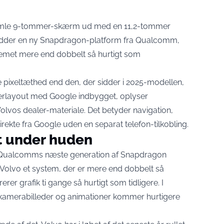
gamle 9-tommer-skærm ud med en 11,2-tommer
idder en ny Snapdragon-platform fra Qualcomm,
temet mere end dobbelt så hurtigt som
 pixeltæthed end den, der sidder i 2025-modellen,
gerlayout med Google indbygget,
oplyser
olvos dealer-materiale
. Det betyder navigation,
kte fra Google uden en separat telefon-tilkobling.
t under huden
r Qualcomms næste generation af Snapdragon
e Volvo et system, der er mere end dobbelt så
rerer grafik
ti gange så hurtigt som tidligere
. I
, kamerabilleder og animationer kommer hurtigere