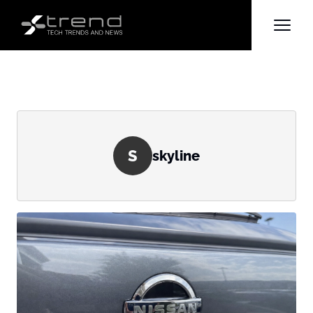
S
skyline