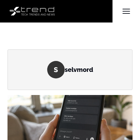
S
selvmord