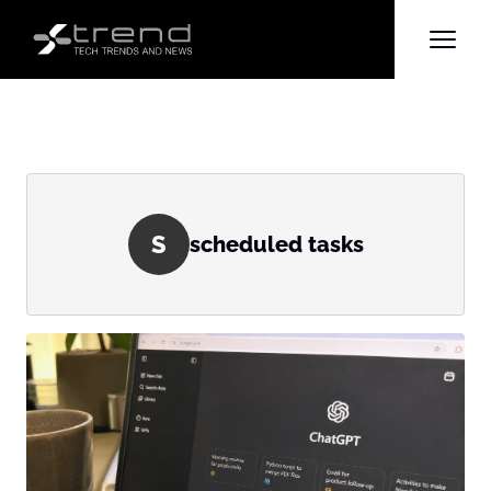
S
scheduled tasks