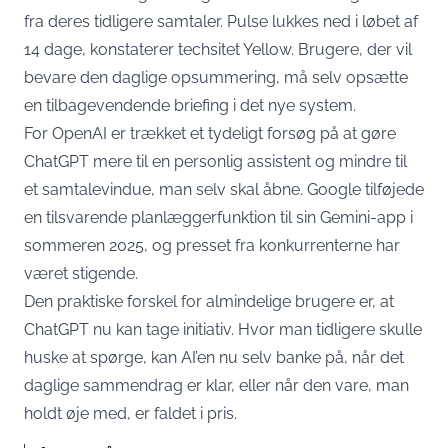
fra deres tidligere samtaler. Pulse lukkes ned i løbet af
14 dage,
konstaterer techsitet Yellow
. Brugere, der vil
bevare den daglige opsummering, må selv opsætte
en tilbagevendende briefing i det nye system.
For OpenAI er trækket et tydeligt forsøg på at gøre
ChatGPT mere til en personlig assistent og mindre til
et samtalevindue, man selv skal åbne. Google
tilføjede
en tilsvarende planlæggerfunktion
til sin Gemini-app i
sommeren 2025, og presset fra konkurrenterne har
været stigende.
Den praktiske forskel for almindelige brugere er, at
ChatGPT nu kan tage initiativ. Hvor man tidligere skulle
huske at spørge, kan AI’en nu selv banke på, når det
daglige sammendrag er klar, eller når den vare, man
holdt øje med, er faldet i pris.