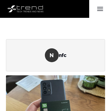
N
nfc