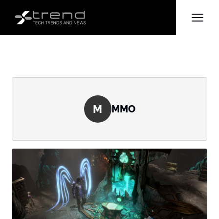
M
MMO