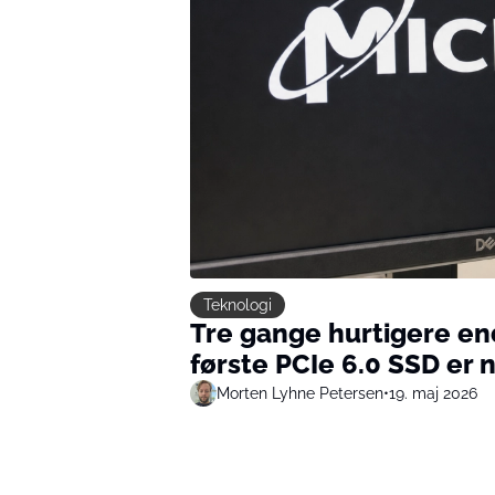
Teknologi
Tre gange hurtigere end
første PCIe 6.0 SSD er n
Morten Lyhne Petersen
•
19. maj 2026