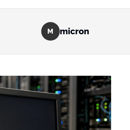
micron
M