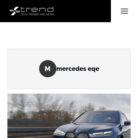
M
mercedes eqe