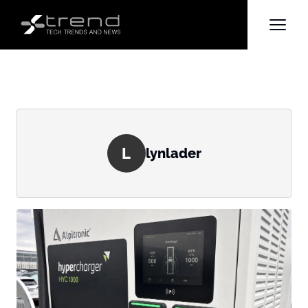
L
lynlader