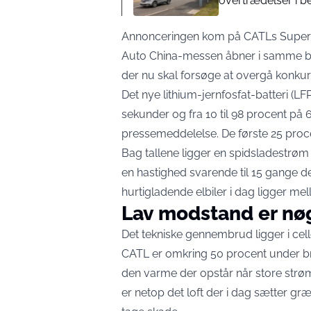
overtrædelser i b
Annonceringen kom på CATLs Super Tec
Auto China-messen åbner i samme by. 
der nu skal forsøge at overgå konk
Det nye lithium-jernfosfat-batteri (LF
sekunder og fra 10 til 98 procent på 
pressemeddelelse. De første 25 procentp
Bag tallene ligger en spidsladestrøm p
en hastighed svarende til 15 gange de
hurtigladende elbiler i dag ligger me
Lav modstand er nø
Det tekniske gennembrud ligger i cel
CATL er omkring 50 procent under 
den varme der opstår når store str
er netop det loft der i dag sætter græ