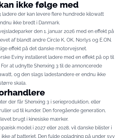
 kan ikke følge med
3 ladere der kan levere flere hundrede kilowatt
endnu ikke bredt i Danmark.
vejsladeparker den 1. januar 2026
med en effekt på
revet af blandt andre Circle K, OK, Norlys og E.ON.
elige effekt på det danske motorvejsnet.
ke Eviny installeret ladere
med en effekt på op til
. For at udnytte Shenxing 3 til de annoncerede
awatt, og den slags ladestandere er endnu ikke
tørre skala.
forhandlere
ter der får Shenxing 3 i serieproduktion, eller
ruller ud til kunder. Den foregående generation,
levet brugt i kinesiske mærker.
ropæisk model i 2027 eller 2028, vil danske bilister i
 ikke af batteriet. Den fulde opladning på under syv