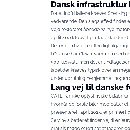
Dansk infrastruktur
For at indfri tallene kræver Shenxing 
vedvarende. Den slags effekt findes 
Vejdirektoratet åbnede 22 nye motor
op til 400 kilowatt per ladestander
, d
Det er den højeste offentligt tilgæng
I Odense har Clever sammen med nors
500 kilowatt
, men det er undtagelser
ladetider kræves typisk over én meg
under udrulning herhjemme i nogen s
Lang vej til danske 
CATL har ikke oplyst hvilke bilfabrikan
hvornår de første biler med batteriet 
præsenteret i april 2025, er primært b
Selv hvis batteriet finder vej til en eu
praksis møde et loft sat af laderen og