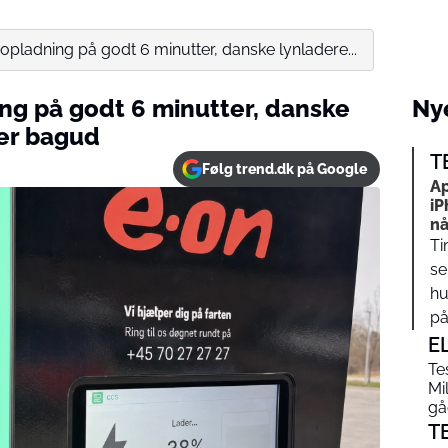
opladning på godt 6 minutter, danske lynladere...
ing på godt 6 minutter, danske
Nye
ser bagud
T
Følg trend.dk på Google
Ap
iP
nå
Ti
se
hu
på…
E
Te
Mi
gåe
T