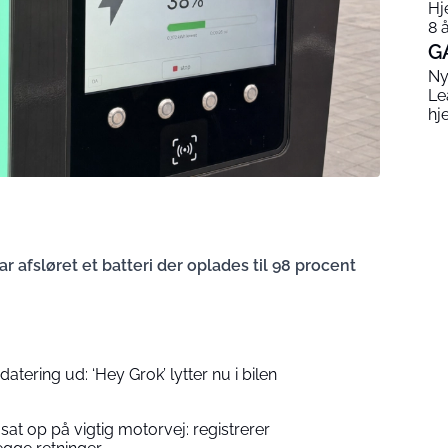
Hj
8 
G
Ny
Le
hj
 afsløret et batteri der oplades til 98 procent
atering ud: ‘Hey Grok’ lytter nu i bilen
at op på vigtig motorvej: registrerer