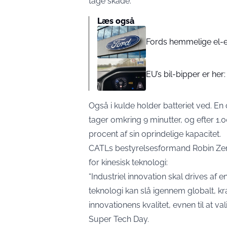
tage skade.
Læs også
Fords hemmelige el-en
EU’s bil-bipper er her:
Også i kulde holder batteriet ved. En
tager omkring 9 minutter, og efter 1.
procent af sin oprindelige kapacitet.
CATLs bestyrelsesformand Robin Zen
for kinesisk teknologi:
“Industriel innovation skal drives af 
teknologi kan slå igennem globalt, k
innovationens kvalitet, evnen til at 
Super Tech Day
.