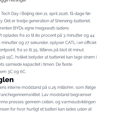
egge retninger
h Day i Beijing den 21. april 2026, få dage før
Det er tredje generation af Shenxing-batteriet,
urrenten BYDs egne megawatt-ladere.
P)
oplades fra 10 til 80 procent på 3 minutter og 44
6 minutter og 27 sekunder
, oplyser CATL i en officiel
oint, fra 10 til 35, tilføres på blot ét minut.
å 15C, hvilket betyder at batteriet kan tage strøm i
ts samlede kapacitet i timen. De fleste
llem 3C og 6C.
glen
lens interne modstand på 0,25 milliohm,
som ifølge
branchegennemsnittet
. Lav modstand begrænser
ømme presses gennem cellen, og varmeudviklingen
nsen for hvor hurtigt et batteri kan lades uden at