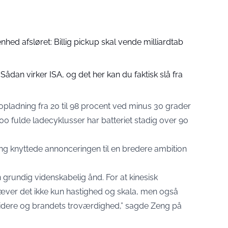
hed afsløret: Billig pickup skal vende milliardtab
 Sådan virker ISA, og det her kan du faktisk slå fra
 opladning fra 20 til 98 procent ved minus 30 grader
000 fulde ladecyklusser har batteriet stadig over 90
g knyttede annonceringen til en bredere ambition
en grundig videnskabelig ånd. For at kinesisk
ræver det ikke kun hastighed og skala, men også
validere og brandets troværdighed,”
sagde Zeng på