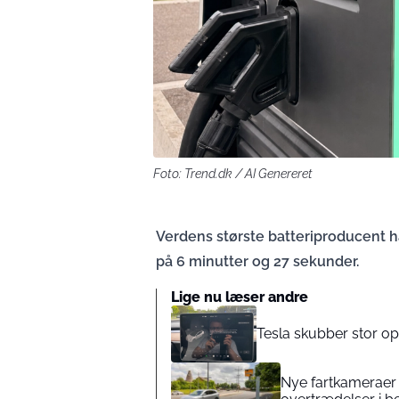
Foto: Trend.dk / AI Genereret
Verdens største batteriproducent har
på 6 minutter og 27 sekunder.
Lige nu læser andre
Tesla skubber stor opd
Nye fartkameraer s