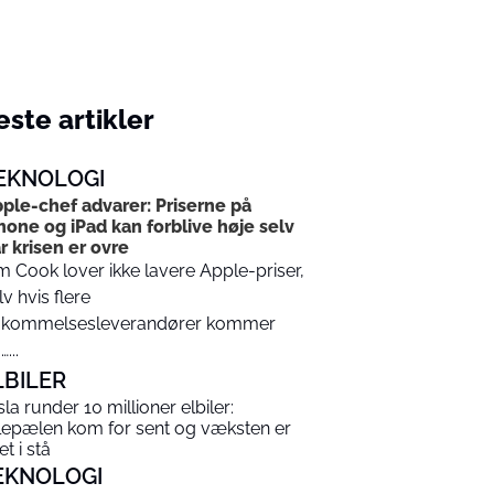
ste artikler
EKNOLOGI
ple-chef advarer: Priserne på
hone og iPad kan forblive høje selv
r krisen er ovre
m Cook lover ikke lavere Apple-priser,
lv hvis flere
kommelsesleverandører kommer
...
LBILER
sla runder 10 millioner elbiler:
lepælen kom for sent og væksten er
t i stå
EKNOLOGI