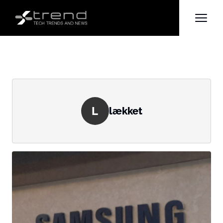
L
lækket