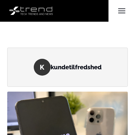
K
kundetilfredshed