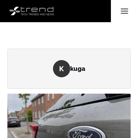
K
kuga