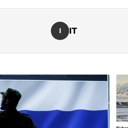
IT
I
Nyhe