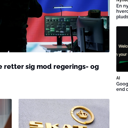
En n
hverd
pluds
retter sig mod regerings- og
AI
Googl
end d