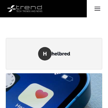
H
helbred