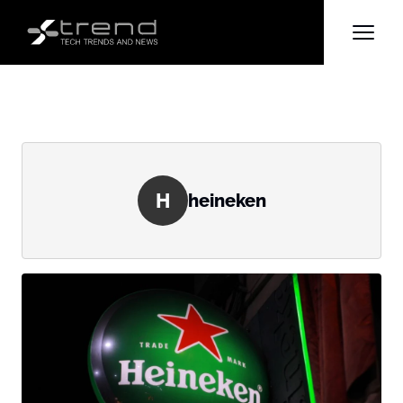
H
heineken