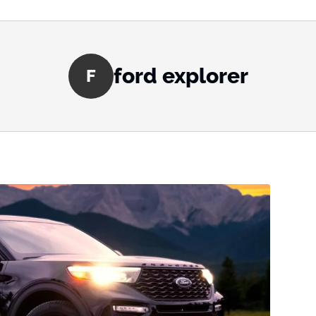
ford explorer
F