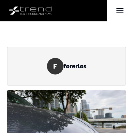
F
førerløs