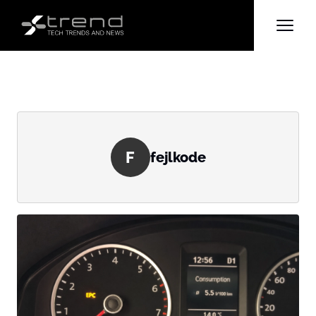
F
fejlkode