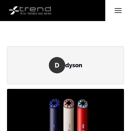
D
dyson