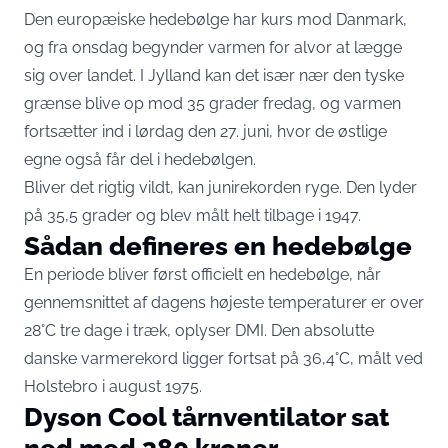
Den europæiske hedebølge har kurs mod Danmark,
og fra onsdag begynder varmen for alvor at lægge
sig over landet.
I Jylland kan det især nær den tyske
grænse blive op mod 35 grader fredag
, og varmen
fortsætter ind i lørdag den 27. juni, hvor de østlige
egne også får del i hedebølgen.
Bliver det rigtig vildt, kan junirekorden ryge. Den lyder
på 35,5 grader og blev målt helt tilbage i 1947.
Sådan defineres en hedebølge
En periode bliver først officielt en hedebølge,
når
gennemsnittet af dagens højeste temperaturer er over
28°C tre dage i træk
, oplyser DMI. Den absolutte
danske varmerekord ligger fortsat på
36,4°C, målt ved
Holstebro i august 1975
.
Dyson Cool tårnventilator sat
ned med 380 kroner