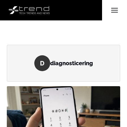
D
diagnosticering