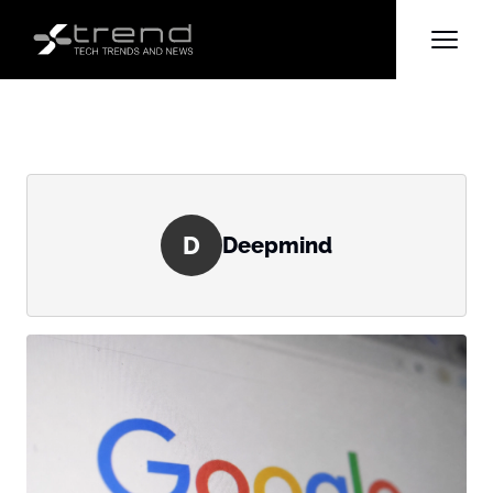
D
Deepmind