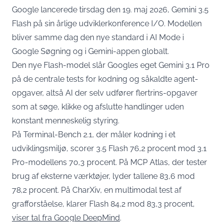
Google lancerede tirsdag den 19. maj 2026, Gemini 3.5
Flash på sin årlige udviklerkonference I/O. Modellen
bliver samme dag den nye standard i AI Mode i
Google Søgning og i Gemini-appen globalt.
Den nye Flash-model slår Googles eget Gemini 3.1 Pro
på de centrale tests for kodning og såkaldte agent-
opgaver, altså AI der selv udfører flertrins-opgaver
som at søge, klikke og afslutte handlinger uden
konstant menneskelig styring.
På Terminal-Bench 2.1, der måler kodning i et
udviklingsmiljø, scorer 3.5 Flash 76,2 procent mod 3.1
Pro-modellens 70,3 procent. På MCP Atlas, der tester
brug af eksterne værktøjer, lyder tallene 83,6 mod
78,2 procent. På CharXiv, en multimodal test af
grafforståelse, klarer Flash 84,2 mod 83,3 procent,
viser tal fra Google DeepMind
.