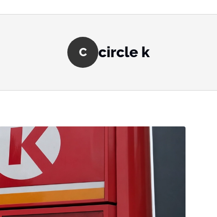
circle k
C