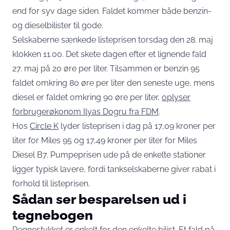
end for syv dage siden. Faldet kommer både benzin-
og dieselbilister til gode.
Selskaberne sænkede listeprisen torsdag den 28. maj
klokken 11.00. Det skete dagen efter et lignende fald
27. maj på 20 øre per liter. Tilsammen er benzin 95
faldet omkring 80 øre per liter den seneste uge, mens
diesel er faldet omkring 90 øre per liter,
oplyser
forbrugerøkonom Ilyas Dogru fra FDM
.
Hos
Circle K
lyder listeprisen i dag på 17,09 kroner per
liter for Miles 95 og 17,49 kroner per liter for Miles
Diesel B7. Pumpeprisen ude på de enkelte stationer
ligger typisk lavere, fordi tankselskaberne giver rabat i
forhold til listeprisen.
Sådan ser besparelsen ud i
tegnebogen
Regnestykket er enkelt for den enkelte bilist. Et fald på