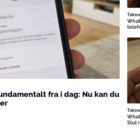
Tekno
Whats
tele
ndamentalt fra i dag: Nu kan du
er
Tekno
Whats
Slut 