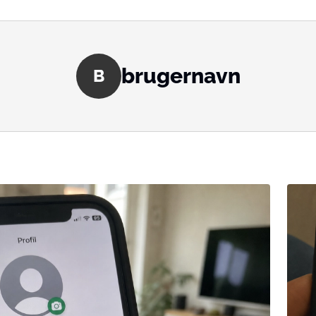
brugernavn
B