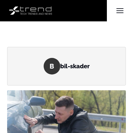
B
bil-skader