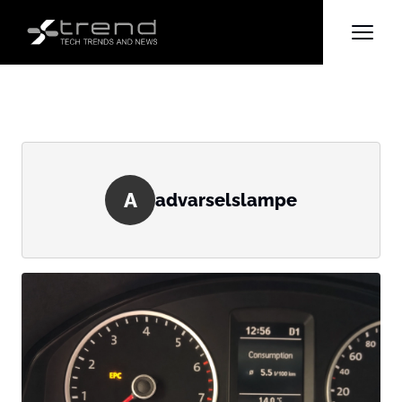
A
advarselslampe