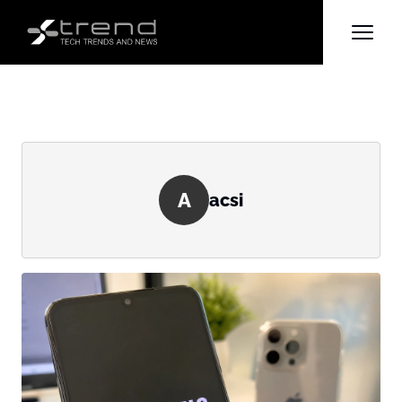
A
acsi