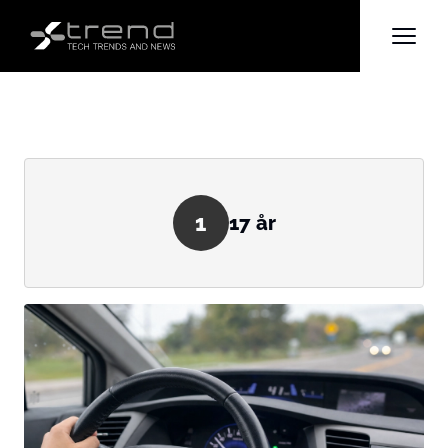
1
17 år