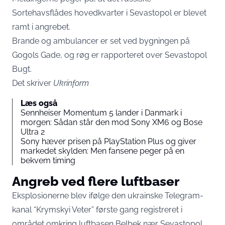
Sortehavsflådes hovedkvarter i Sevastopol er blevet
ramt i angrebet.
Brande og ambulancer er set ved bygningen på
Gogols Gade, og røg er rapporteret over Sevastopol
Bugt.
Det skriver
Ukrinform
Læs også
Sennheiser Momentum 5 lander i Danmark i
morgen: Sådan står den mod Sony XM6 og Bose
Ultra 2
Sony hæver prisen på PlayStation Plus og giver
markedet skylden: Men fansene peger på en
bekvem timing
Angreb ved flere luftbaser
Eksplosionerne blev ifølge den ukrainske Telegram-
kanal “Krymskyi Veter” første gang registreret i
området omkring luftbasen Belbek nær Sevastopol