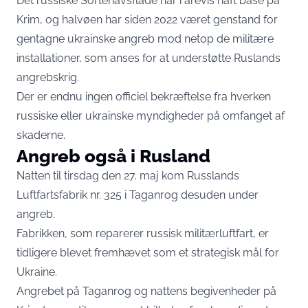
Det russiske Sortehavsflåde har i årevis haft base på
Krim, og halvøen har siden 2022 været genstand for
gentagne ukrainske angreb mod netop de militære
installationer, som anses for at understøtte Ruslands
angrebskrig.
Der er endnu ingen officiel bekræftelse fra hverken
russiske eller ukrainske myndigheder på omfanget af
skaderne.
Angreb også i Rusland
Natten til tirsdag den 27. maj kom Russlands
Luftfartsfabrik nr. 325 i Taganrog desuden under
angreb.
Fabrikken, som reparerer russisk militærluftfart, er
tidligere blevet fremhævet som et strategisk mål for
Ukraine.
Angrebet på Taganrog og nattens begivenheder på