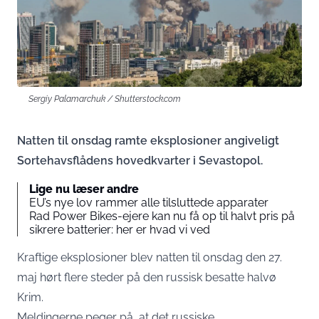
Sergiy Palamarchuk / Shutterstock.com
Natten til onsdag ramte eksplosioner angiveligt
Sortehavsflådens hovedkvarter i Sevastopol.
Lige nu læser andre
EU’s nye lov rammer alle tilsluttede apparater
Rad Power Bikes-ejere kan nu få op til halvt pris på
sikrere batterier: her er hvad vi ved
Kraftige eksplosioner blev natten til onsdag den 27.
maj hørt flere steder på den russisk besatte halvø
Krim.
Meldingerne peger på, at det russiske