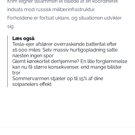
Krim tegner tilsammen et billede af en koordineret
indsats mod russisk militærinfrastruktur.
Forholdene er fortsat uklare, og situationen udvikler
sig.
Læs også
Tesla-ejer afslører overraskende batterital efter
16.000 miles: Selv massiv hurtigopladning satte
næsten ingen spor
Glemt kørekortet derhjemme? En lille forglemmelse
kan nu få større konsekvenser, end mange bilister
tror
Sommervarmen stjæler op til 15% af dine
solpanelers effekt