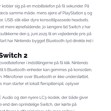
kobler sig på en mobiltelefon på få sekunder. På
ræcis samme måde, mens ejere af PlayStation 5 og
er, USB-stik eller dyre konsoltilpassede headsets.
vet mere iøjnefaldende, jo længere tid Switch 2 har
 butikkerne den
5. juni 2025 til en vejledende pris på
 start har Nintendo bygget Bluetooth-lyd direkte ind i
 Switch 2
vedtelefoner i indstillingerne på få klik. Nintendo
t op til ti Bluetooth-enheder kan gemmes på konsollen,
 Mikrofoner over Bluetooth er ikke understøttet,
 man starter et lokalt flerspillerspil,
oplyser
E Audio og den nyere LC3-kodek, der både giver
se end den oprindelige Switch, der kørte på