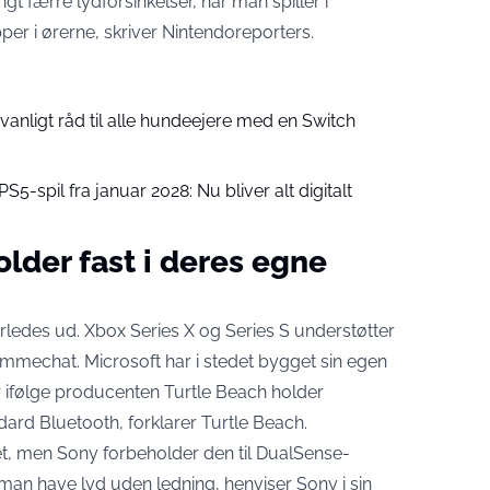
ngt færre lydforsinkelser, når man spiller i
per i ørerne,
skriver Nintendoreporters
.
anligt råd til alle hundeejere med en Switch
S5-spil fra januar 2028: Nu bliver alt digitalt
lder fast i deres egne
rledes ud. Xbox Series X og Series S understøtter
 stemmechat. Microsoft har i stedet bygget sin egen
r ifølge producenten Turtle Beach holder
ndard Bluetooth,
forklarer Turtle Beach
.
et, men Sony forbeholder den til DualSense-
l man have lyd uden ledning, henviser Sony i sin