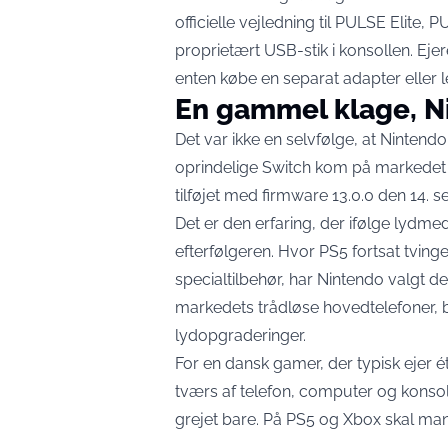
officielle vejledning til
PULSE Elite, P
proprietært USB-stik i konsollen. Ej
enten købe en separat adapter eller 
En gammel klage, Ni
Det var ikke en selvfølge, at Nintendo
oprindelige Switch kom på markedet i
tilføjet med firmware 13.0.0 den
14. s
Det er den erfaring, der ifølge lydme
efterfølgeren. Hvor PS5 fortsat tving
specialtilbehør, har Nintendo valgt de
markedets trådløse hovedtelefoner,
lydopgraderinger
.
For en dansk gamer, der typisk ejer 
tværs af telefon, computer og konsol,
grejet bare. På PS5 og Xbox skal man