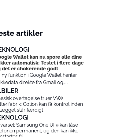
ste artikler
EKNOLOGI
ogle Wallet kan nu spore alle dine
kker automatisk: Testet i flere dage
 det er chokerende godt
 ny funktion i Google Wallet henter
kkedata direkte fra Gmail og…...
LBILER
nesisk overtagelse truer VWs
tterifabrik: Gotion kan få kontrol inden
lægget står færdigt
EKNOLOGI
varsel: Samsung One UI 9 kan låse
lefonen permanent, og den kan ikke
nstartes fri