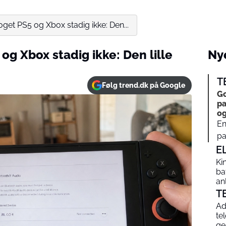
oget PS5 og Xbox stadig ikke: Den...
og Xbox stadig ikke: Den lille
Nye
T
Følg trend.dk på Google
Go
pa
og
En
pa
E
Ki
ba
an
T
Ad
te
ge