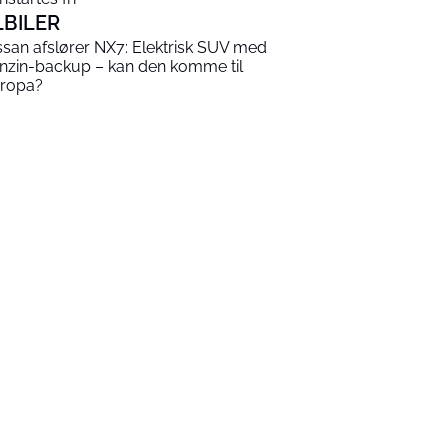
LBILER
ssan afslører NX7: Elektrisk SUV med
nzin-backup – kan den komme til
ropa?