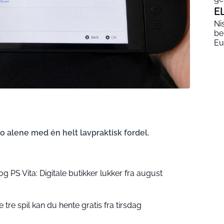
E
Ni
be
Eu
do alene med én helt lavpraktisk fordel.
g PS Vita: Digitale butikker lukker fra august
e tre spil kan du hente gratis fra tirsdag