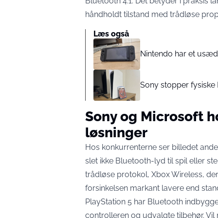
Bluetooth 4.1. Det betyder i praksis la
håndholdt tilstand med trådløse prop
Læs også
Nintendo har et usædv
Sony stopper fysiske P
Sony og Microsoft ho
løsninger
Hos konkurrenterne ser billedet ande
slet ikke Bluetooth-lyd til spil eller
trådløse protokol, Xbox Wireless, de
forsinkelsen markant lavere end sta
PlayStation 5 har Bluetooth indbygg
controlleren og udvalgte tilbehør. Vi