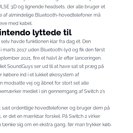
ULSE 3D og lignende headsets
, der alle bruger et
ere af almindelige Bluetooth-hovedtelefoner må
leve med kabel.
ntendo lyttede til
 selv havde funktionen klar fra dag ét. Den
 marts 2017 uden Bluetooth-lyd og fik den først
eptember 2021, fire et halvt år efter lanceringen
.
diet SoundGuys ser ud til at have sat sit præg på
er købere ind i et lukket økosystem af
n modsatte vej og åbnet for stort set alle
bemærker mediet i sin gennemgang af Switch 2’s
ét sæt ordentlige hovedtelefoner og bruger dem på
 er det en mærkbar forskel. På Switch 2 virker
 tænke sig om en ekstra gang, før man trykker køb.