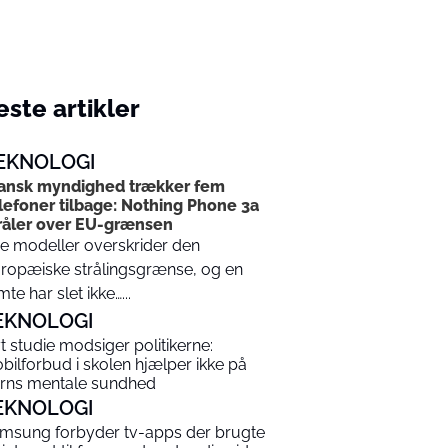
ste artikler
EKNOLOGI
ansk myndighed trækker fem
lefoner tilbage: Nothing Phone 3a
råler over EU-grænsen
re modeller overskrider den
ropæiske strålingsgrænse, og en
mte har slet ikke…...
EKNOLOGI
t studie modsiger politikerne:
bilforbud i skolen hjælper ikke på
rns mentale sundhed
EKNOLOGI
msung forbyder tv-apps der brugte