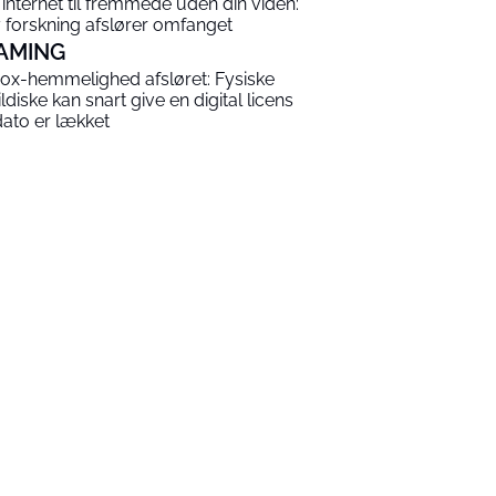
t internet til fremmede uden din viden:
 forskning afslører omfanget
AMING
ox-hemmelighed afsløret: Fysiske
ildiske kan snart give en digital licens
dato er lækket