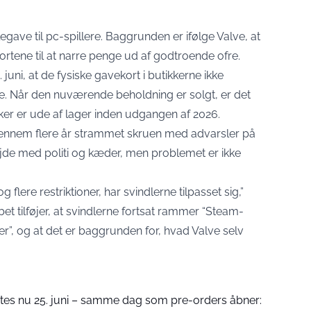
ave til pc-spillere. Baggrunden er ifølge Valve, at
ortene til at narre penge ud af godtroende ofre.
 juni
, at de fysiske gavekort i butikkerne ikke
. Når den nuværende beholdning er solgt, er det
ikker er ude af lager inden udgangen af 2026.
 gennem flere år strammet skruen med advarsler på
de med politi og kæder, men problemet er ikke
 flere restriktioner, har svindlerne tilpasset sig,”
bet tilføjer, at svindlerne fortsat rammer “Steam-
”, og at det er baggrunden for, hvad Valve selv
ntes nu 25. juni – samme dag som pre-orders åbner: