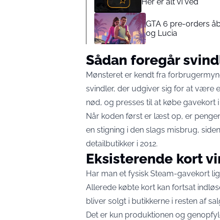
Her er alt vi ved
GTA 6 pre-orders åbn
og Lucia
Sådan foregår svind
Mønsteret er kendt fra forbrugermyndi
svindler, der udgiver sig for at være 
nød, og presses til at købe gavekort
Når koden først er læst op, er pengen
en stigning i den slags misbrug, sid
detailbutikker i 2012.
Eksisterende kort vi
Har man et fysisk Steam-gavekort li
Allerede købte kort kan fortsat indl
bliver solgt i butikkerne i resten af s
Det er kun produktionen og genopfyld