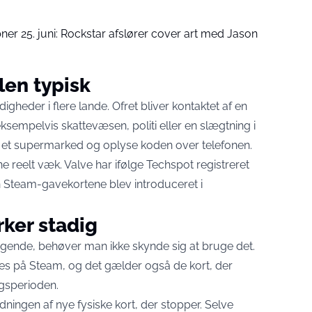
er 25. juni: Rockstar afslører cover art med Jason
len typisk
gheder i flere lande. Ofret bliver kontaktet af en
eksempelvis skattevæsen, politi eller en slægtning i
 i et supermarked og oplyse koden over telefonen.
e reelt væk. Valve har ifølge
Techspot
registreret
en Steam-gavekortene blev introduceret i
rker stadig
ggende, behøver man ikke skynde sig at bruge det.
øses på Steam, og det gælder også de kort, der
algsperioden.
ningen af nye fysiske kort, der stopper. Selve