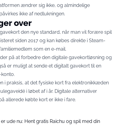
tformen ændrer sig ikke, og almindelige
åvirkes ikke af nedlukningen.
ger over
-gavekort den nye standard, når man vil forære spil
ksisteret siden 2017 og kan købes direkte i Steam-
t familiemedlem som en e-mail.
jder på at forbedre den digitale gavekortløsning og
 er muligt at sende et digitalt gavekort til en
-konto.
 i praksis, at det fysiske kort fra elektronikkæden
gaveidé i løbet af i år. Digitale alternativer
 allerede købte kort er ikke i fare.
 ude nu: Hent gratis Raichu og spil med din