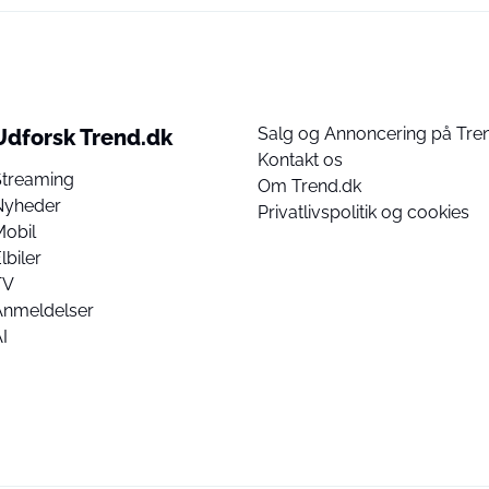
Salg og Annoncering på Tre
Udforsk Trend.dk
Kontakt os
Streaming
Om Trend.dk
Nyheder
Privatlivspolitik og cookies
Mobil
lbiler
TV
Anmeldelser
I