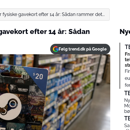
fysiske gavekort efter 14 år: Sådan rammer det...
avekort efter 14 år: Sådan
Nye
T
Følg trend.dk på Google
Fr
te
st
Fi
eu
fe
T
Ny
Mo
bø
T
Sa