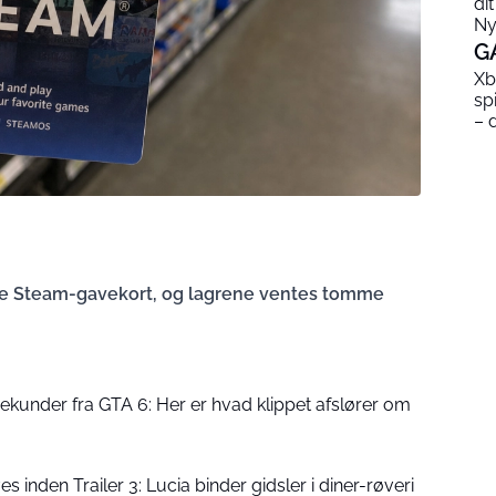
di
Ny
G
Xb
sp
– 
ke Steam-gavekort, og lagrene ventes tomme
sekunder fra GTA 6: Her er hvad klippet afslører om
 inden Trailer 3: Lucia binder gidsler i diner-røveri