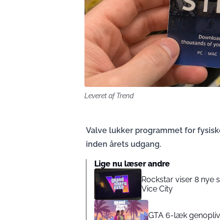
Leveret af Trend
Valve lukker programmet for fysis
inden årets udgang.
Lige nu læser andre
Rockstar viser 8 nye 
Vice City
GTA 6-læk genoplives