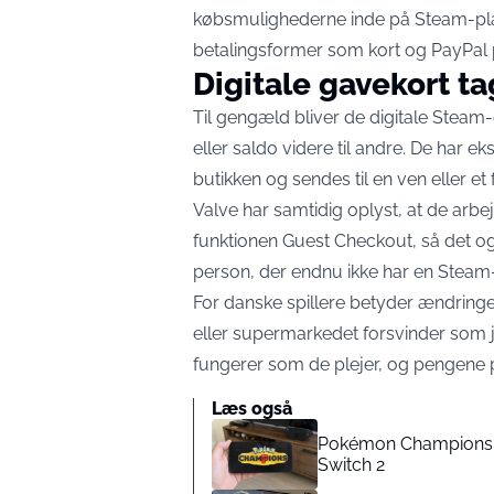
købsmulighederne inde på Steam-pla
betalingsformer som kort og PayPal p
Digitale gavekort ta
Til gengæld bliver de digitale Steam
eller saldo videre til andre. De har e
butikken og sendes til en ven eller e
Valve har samtidig oplyst, at de arbe
funktionen Guest Checkout, så det også
person, der endnu ikke har en Steam
For danske spillere betyder ændringen
eller supermarkedet forsvinder som jule
fungerer som de plejer, og pengene på
Læs også
Pokémon Champions er
Switch 2