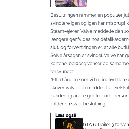
Beslutningen rammer en populær juleg
svindlere igen og igen har misbrugt k
Steam-ejeren Valve
meddelte den 10.
længere genfyldes hos detailkæderne
slut, og forventningen er, at alle but
Selve årsagen er svindel. Valve har
kortene, beløbsgrænser og samarbej
forsvundet.
“Efterhånden som vi har indført flere og
skriver Valve i sin meddelelse
. Selska
kunder og andre godtroende personer
kalder en svær beslutning.
Læs også
GTA 6 Trailer 3 forve