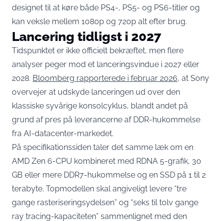
designet til at køre både PS4-, PS5- og PS6-titler og
kan veksle mellem 1080p og 720p alt efter brug.
Lancering tidligst i 2027
Tidspunktet er ikke officielt bekræftet, men flere
analyser peger mod et lanceringsvindue i 2027 eller
2028.
Bloomberg rapporterede i februar 2026
, at Sony
overvejer at udskyde lanceringen ud over den
klassiske syvårige konsolcyklus, blandt andet på
grund af pres på leverancerne af DDR-hukommelse
fra AI-datacenter-markedet.
På specifikationssiden taler det samme læk om en
AMD Zen 6-CPU kombineret med RDNA 5-grafik, 30
GB eller mere DDR7-hukommelse og en SSD på 1 til 2
terabyte. Topmodellen skal angiveligt levere “tre
gange rasteriseringsydelsen” og “seks til tolv gange
ray tracing-kapaciteten” sammenlignet med den