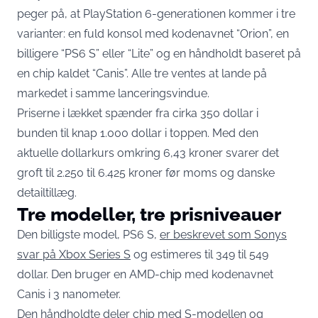
peger på, at PlayStation 6-generationen kommer i tre
varianter: en fuld konsol med kodenavnet “Orion”, en
billigere “PS6 S” eller “Lite” og en håndholdt baseret på
en chip kaldet “Canis”. Alle tre ventes at lande på
markedet i samme lanceringsvindue.
Priserne i lækket spænder fra cirka 350 dollar i
bunden til knap 1.000 dollar i toppen. Med den
aktuelle dollarkurs omkring 6,43 kroner svarer det
groft til 2.250 til 6.425 kroner før moms og danske
detailtillæg.
Tre modeller, tre prisniveauer
Den billigste model, PS6 S,
er beskrevet som Sonys
svar på Xbox Series S
og estimeres til 349 til 549
dollar. Den bruger en AMD-chip med kodenavnet
Canis i 3 nanometer.
Den håndholdte deler chip med S-modellen og