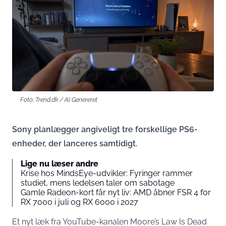
Foto: Trend.dk / AI Genereret
Sony planlægger angiveligt tre forskellige PS6-
enheder, der lanceres samtidigt.
Lige nu læser andre
Krise hos MindsEye-udvikler: Fyringer rammer
studiet, mens ledelsen taler om sabotage
Gamle Radeon-kort får nyt liv: AMD åbner FSR 4 for
RX 7000 i juli og RX 6000 i 2027
Et nyt læk fra YouTube-kanalen Moore’s Law Is Dead