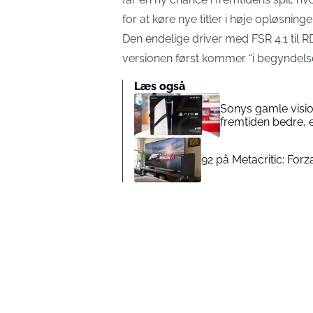
for at køre nye titler i høje opløsnin
Den endelige driver med FSR 4.1 til R
versionen først kommer “i begyndels
Læs også
Sonys gamle visio
fremtiden bedre, 
92 på Metacritic: Forz