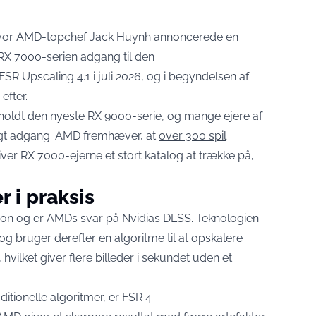
 hvor AMD-topchef Jack Huynh annoncerede en
n RX 7000-serien adgang til den
R Upscaling 4.1 i juli 2026, og i begyndelsen af
efter.
eholdt den nyeste RX 9000-serie, og mange ejere af
rgt adgang. AMD fremhæver, at
over 300 spil
giver RX 7000-ejerne et stort katalog at trække på,
 i praksis
tion og er AMDs svar på Nvidias DLSS. Teknologien
 og bruger derefter en algoritme til at opskalere
hvilket giver flere billeder i sekundet uden et
ditionelle algoritmer, er FSR 4