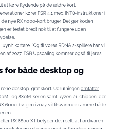
l at køre flydende på de ældre kort.
generationer kører FSR 4.1 med INT8-instruktioner i
m de nye RX 9000-kort bruger. Det gør koden
n er testet bredt nok til at fungere uden
ydelse.
uynh kortere: “Og til vores RDNA 2-spillere har vi
n af 2027. FSR Upscaling kommer også til jeres
s for både desktop og
rene desktop-grafikkort. Udrulningen
omfatter
7X0M- og 8X0M-serien samt Ryzen Z1-chippen, der
r. RX 6000-bølgen i 2027 vil tilsvarende ramme både
erien.
 eller RX 6800 XT betyder det reelt, at hardwaren
vor opskalering i stigende grad er forudsætningen