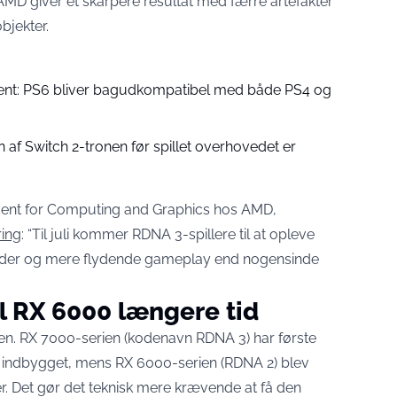
e AMD giver et skarpere resultat med færre artefakter
bjekter.
t: PS6 bliver bagudkompatibel med både PS4 og
af Switch 2-tronen før spillet overhovedet er
dent for Computing and Graphics hos AMD,
ring
: “Til juli kommer RDNA 3-spillere til at opleve
leder og mere flydende gameplay end nogensinde
il RX 6000 længere tid
ren. RX 7000-serien (kodenavn RDNA 3) har første
 indbygget, mens RX 6000-serien (RDNA 2) blev
. Det gør det teknisk mere krævende at få den