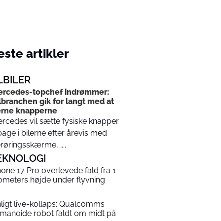
ste artikler
LBILER
rcedes-topchef indrømmer:
lbranchen gik for langt med at
erne knapperne
rcedes vil sætte fysiske knapper
lbage i bilerne efter årevis med
røringsskærme,…...
EKNOLOGI
hone 17 Pro overlevede fald fra 1
lometers højde under flyvning
nligt live-kollaps: Qualcomms
manoide robot faldt om midt på