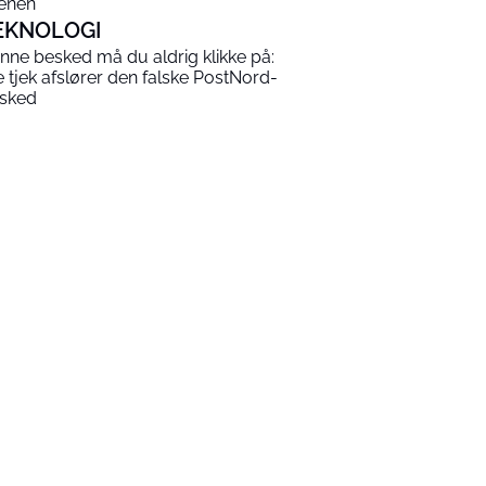
enen
EKNOLOGI
nne besked må du aldrig klikke på:
e tjek afslører den falske PostNord-
sked