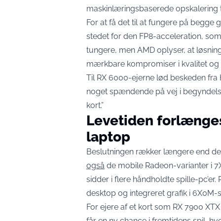
maskinlæringsbaserede opskalering ti
For at få det til at fungere på begge 
stedet for den FP8-acceleration, so
tungere, men AMD oplyser, at løsninge
mærkbare kompromiser i kvalitet og 
Til RX 6000-ejerne lød beskeden fra H
noget spændende på vej i begyndelse
kort.”
Levetiden forlænge
laptop
Beslutningen rækker længere end de 
også
de mobile Radeon-varianter i 
sidder i flere håndholdte spille-pc’e
desktop og integreret grafik i 6X0M-s
For ejere af et kort som RX 7900 XTX
får en ny chance i fremtidens spil, h