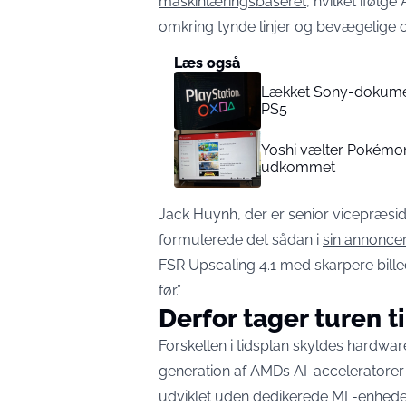
maskinlæringsbaseret
, hvilket ifølg
omkring tynde linjer og bevægelige o
Læs også
Lækket Sony-dokumen
PS5
Yoshi vælter Pokémon 
udkommet
Jack Huynh, der er senior vicepræsi
formulerede det sådan i
sin annonce
FSR Upscaling 4.1 med skarpere bil
før.”
Derfor tager turen t
Forskellen i tidsplan skyldes hardwa
generation af AMDs AI-acceleratorer
udviklet uden dedikerede ML-enheder