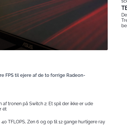
sc
T
De
Tr
be
e FPS til ejere af de to forrige Radeon-
af tronen på Switch 2: Et spil der ikke er ude
 ét
40 TFLOPS, Zen 6 og op til 12 gange hurtigere ray