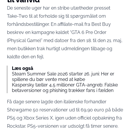
De seneste uger har en stribe utætheder presset
Take-Two til at forholde sig til spørgsmålet om
forhåndsbestillinger. En affiliate-mail fra Best Buy
beskrev en kampagne kaldet “GTA 6 Pre Order
(Physical Game)” med datoer fra den 18. til den 21. maj,
men butikken trak hurtigt udmeldingen tilbage og
kaldte den en fejl
.
Læs også
Steam Summer Sale 2026 starter 26. juni: Her er
spillene du bør vente med at købe
Kaspersky tæller 4,5 millioner GTA-angreb: Falske
betaversioner og phishing trækker fans i fælden
Få dage senere lagde den italienske forhandler
Showgame
50 reservationer ud til 69,90 euro
på både
PS5 og Xbox Series X, igen uden officiel opbakning fra
Rockstar. PS5-versionen var udsolgt få timer senere.