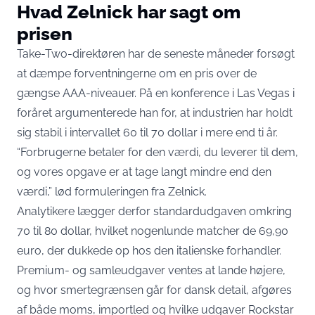
Hvad Zelnick har sagt om
prisen
Take-Two-direktøren har de seneste måneder forsøgt
at dæmpe forventningerne om en pris over de
gængse AAA-niveauer. På en konference i Las Vegas i
foråret
argumenterede han
for, at industrien har holdt
sig stabil i intervallet 60 til 70 dollar i mere end ti år.
“Forbrugerne betaler for den værdi, du leverer til dem,
og vores opgave er at tage langt mindre end den
værdi,” lød formuleringen fra Zelnick.
Analytikere lægger derfor standardudgaven omkring
70 til 80 dollar, hvilket nogenlunde matcher de 69,90
euro, der dukkede op hos den italienske forhandler.
Premium- og samleudgaver ventes at lande højere,
og hvor smertegrænsen går for dansk detail, afgøres
af både moms, importled og hvilke udgaver Rockstar