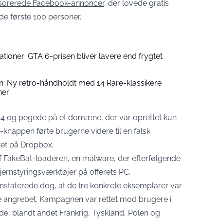
nsorerede Facebook-annoncer
, der lovede gratis
de første 100 personer.
tioner: GTA 6-prisen bliver lavere end frygtet
: Ny retro-håndholdt med 14 Rare-klassikere
ner
 2024 og pegede på et domæne, der var oprettet kun
d-knappen førte brugerne videre til en falsk
tet på Dropbox.
t af FakeBat-loaderen, en malware, der efterfølgende
fjernstyringsværktøjer på offerets PC.
staterede dog, at de tre konkrete eksemplarer var
e angrebet. Kampagnen var rettet mod brugere i
ande, blandt andet Frankrig, Tyskland, Polen og