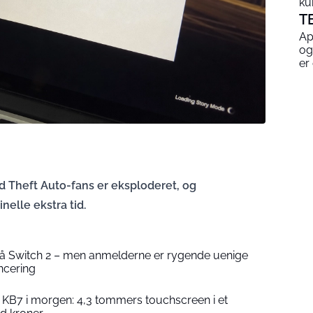
ku
T
Ap
og
er
d Theft Auto-fans er eksploderet, og
nelle ekstra tid.
å Switch 2 – men anmelderne er rygende uenige
ncering
 KB7 i morgen: 4,3 tommers touchscreen i et