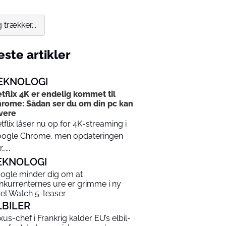
trækker...
ste artikler
EKNOLOGI
tflix 4K er endelig kommet til
rome: Sådan ser du om din pc kan
vere
tflix låser nu op for 4K-streaming i
ogle Chrome, men opdateringen
…...
EKNOLOGI
ogle minder dig om at
nkurrenternes ure er grimme i ny
xel Watch 5-teaser
LBILER
xus-chef i Frankrig kalder EU’s elbil-