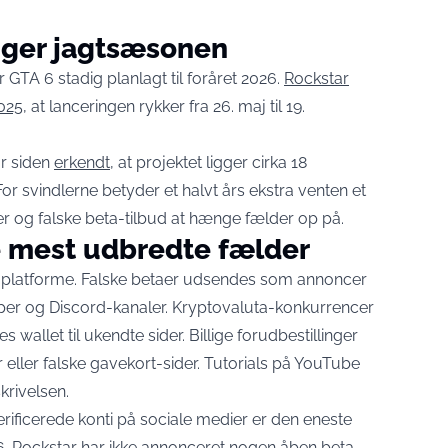
nger jagtsæsonen
r GTA 6 stadig planlagt til foråret 2026.
Rockstar
025
, at lanceringen rykker fra 26. maj til 19.
ar siden
erkendt
, at projektet ligger cirka 18
or svindlerne betyder et halvt års ekstra venten et
er og falske beta-tilbud at hænge fælder op på.
e mest udbredte fælder
 platforme. Falske betaer udsendes som annoncer
pper og Discord-kanaler. Kryptovaluta-konkurrencer
s wallet til ukendte sider. Billige forudbestillinger
r eller falske gavekort-sider. Tutorials på YouTube
krivelsen.
rificerede konti på sociale medier er den eneste
 6. Rockstar har ikke annonceret nogen åben beta.