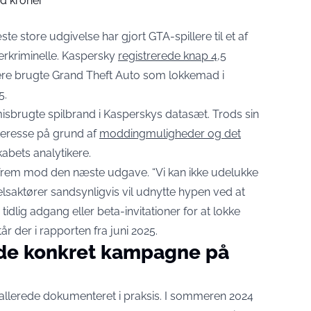
nd kroner
e store udgivelse har gjort GTA-spillere til et af
rkriminelle. Kaspersky
registrerede knap 4,5
lere brugte Grand Theft Auto som lokkemad i
5.
misbrugte spilbrand i Kasperskys datasæt. Trods sin
teresse på grund af
moddingmuligheder og det
skabets analytikere.
r frem mod den næste udgave. “Vi kan ikke udelukke
elsaktører sandsynligvis vil udnytte hypen ved at
 tidlig adgang eller beta-invitationer for at lokke
r der i rapporten fra juni 2025.
ede konkret kampagne på
 allerede dokumenteret i praksis. I sommeren 2024