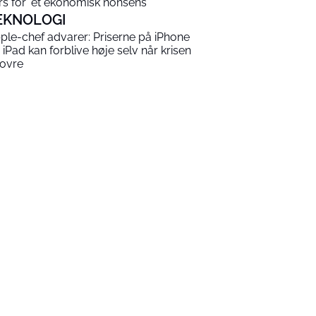
rs for ‘et ekonomisk nonsens’
EKNOLOGI
ple-chef advarer: Priserne på iPhone
 iPad kan forblive høje selv når krisen
 ovre