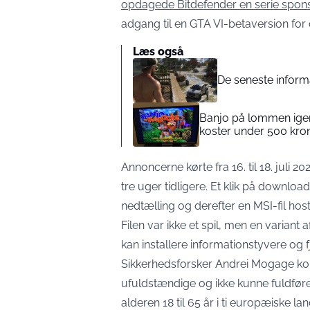
opdagede Bitdefender en serie spo
adgang til en GTA VI-betaversion for 
Læs også
De seneste informa
Banjo på lommen igen
koster under 500 kro
Annoncerne kørte fra 16. til 18. juli
tre uger tidligere. Et klik på downloa
nedtælling og derefter en MSI-fil hos
Filen var ikke et spil, men en varian
kan installere informationstyvere og 
Sikkerhedsforsker Andrei Mogage kon
ufuldstændige og ikke kunne fuldfør
alderen 18 til 65 år i ti europæiske l