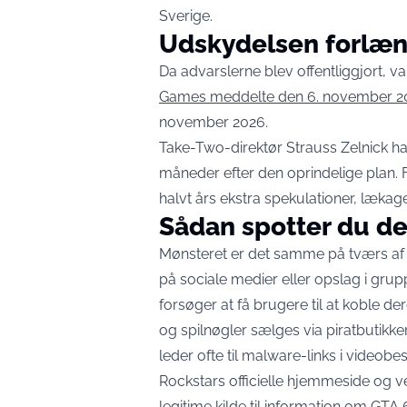
Sverige.
Udskydelsen forlæ
Da advarslerne blev offentliggjort, va
Games meddelte den 6. november 2
november 2026.
Take-Two-direktør Strauss Zelnick h
måneder efter den oprindelige plan. F
halvt års ekstra spekulationer, lækag
Sådan spotter du d
Mønsteret er det samme på tværs af
på sociale medier eller opslag i gru
forsøger at få brugere til at koble dere
og spilnøgler sælges via piratbutikke
leder ofte til malware-links i videobes
Rockstars officielle hjemmeside og ve
legitime kilde til information om GTA