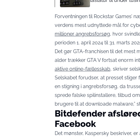
tastatur til under tusi
Forventningen til Rockstar Games’ næst
verdens mest udnyttede mål for cybe
millioner angrebsforsøg
, hvor svind
perioden 1. april 2024 til 31. marts 202
Det gør GTA-franchisen til det mest 
alder trækker GTA V fortsat enorm in
aktive online-fællesskab
, skriver sel
Selskabet forudser, at presset stige
en stigning i angrebsforsøg, da truss
sprede falske spilinstallere, tilbud om
brugere til at downloade malware,” stå
Bitdefender afslør
Facebook
Det mønster, Kaspersky beskriver, er