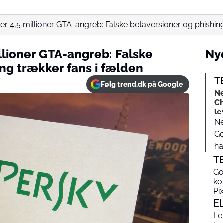
er 4,5 millioner GTA-angreb: Falske betaversioner og phishing 
llioner GTA-angreb: Falske
Nye
ng trækker fans i fælden
T
Følg trend.dk på Google
Ne
Ch
le
Ne
Go
har
T
Go
ko
Pi
E
Le