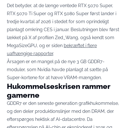
Det betyder, at de længe ventede RTX 5070 Super,
RTX 5070 Ti Super og RTX 5080 Super først lander i
tredje kvartal af 2026 i stedet for som oprindeligt
planlagt omkring CES i januar. Beslutningen blev først
lækket på X af profilen Zed_Wang, også kendt som
MegaSizeGPU, og er siden
bekræftet i flere
uafhængige rapporter
.
Årsagen er en mangel på de nye 3 GB GDDR7-
moduler, som Nvidia havde planlagt at sætte på
Super-kortene for at hæve VRAM-mængden.
Hukommelseskrisen rammer
gamerne
GDDR7 er den seneste generation grafikhukommelse,
og den deler produktionslinjer med den DRAM, der
efterspørges hektisk af AI-datacentre. Da
efterspørgslen på AI-chip er eksploderet i 2025 og