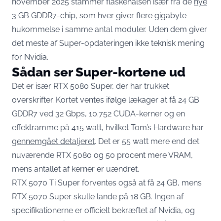
november 2025 stammer flaskehalsen især fra de
nye
3 GB GDDR7-chip
, som hver giver flere gigabyte
hukommelse i samme antal moduler. Uden dem giver
det meste af Super-opdateringen ikke teknisk mening
for Nvidia.
Sådan ser Super-kortene ud
Det er især RTX 5080 Super, der har trukket
overskrifter. Kortet ventes ifølge lækager at få 24 GB
GDDR7 ved 32 Gbps, 10.752 CUDA-kerner og en
effektramme på 415 watt, hvilket Tom’s Hardware har
gennemgået detaljeret
. Det er 55 watt mere end det
nuværende RTX 5080 og 50 procent mere VRAM,
mens antallet af kerner er uændret.
RTX 5070 Ti Super forventes også at få 24 GB, mens
RTX 5070 Super skulle lande på 18 GB. Ingen af
specifikationerne er officielt bekræftet af Nvidia, og